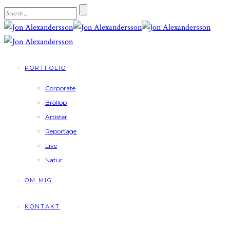
PORTFOLIO
Corporate
Bröllop
Artister
Reportage
Live
Natur
OM MIG
KONTAKT