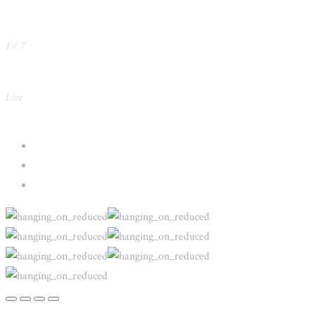
1
/
7
Live