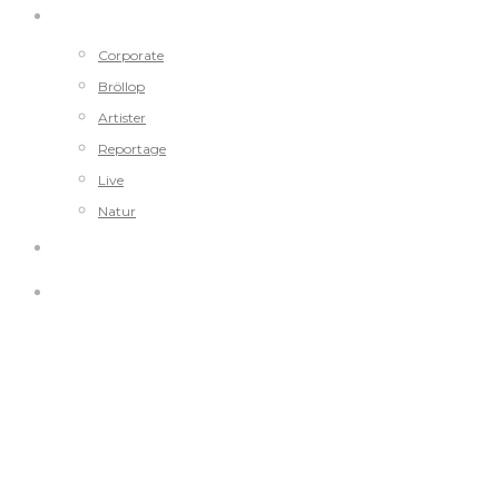
PORTFOLIO
Corporate
Bröllop
Artister
Reportage
Live
Natur
OM MIG
KONTAKT